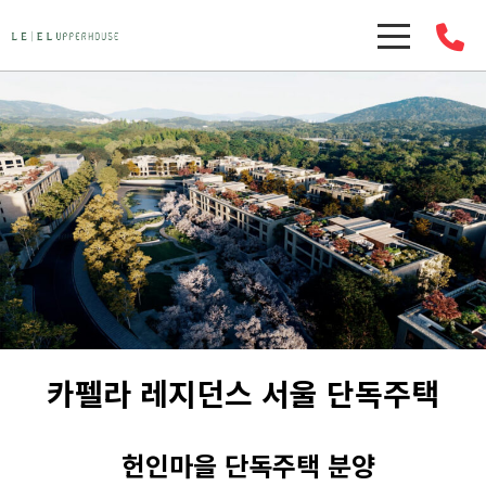
카펠라 레지던스 서울 단독주택
헌인마을 단독주택 분양